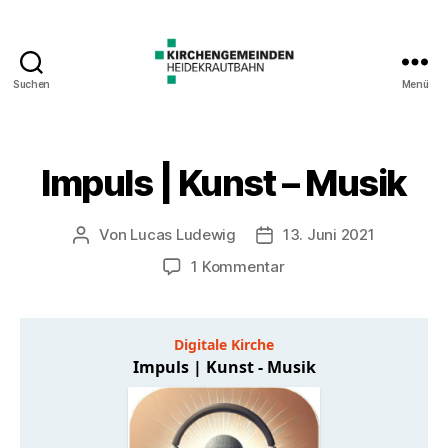
Suchen
Menü
Impuls | Kunst – Musik
Von
Lucas Ludewig
13. Juni 2021
Beitragsautor
Veröffentlichungsdatum
zu
1 Kommentar
Impuls
|
Kunst
–
Musik