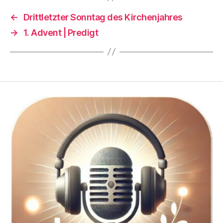
←
Drittletzter Sonntag des Kirchenjahres
→
1. Advent | Predigt