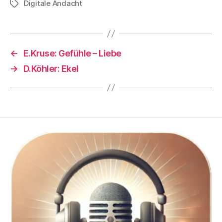
Digitale Andacht
Schlagwörter
←
E.Kruse: Gefühle – Liebe
→
D.Köhler: Ekel