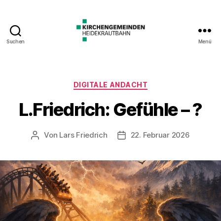
Suchen
Menü
Kategorien
DIGITALE ANDACHT
L.Friedrich: Gefühle – ?
Von
Lars Friedrich
22. Februar 2026
Beitragsautor
Veröffentlichungsdatum