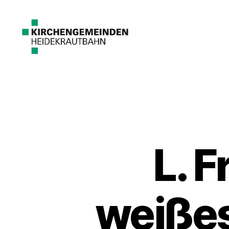
L. F
weißes