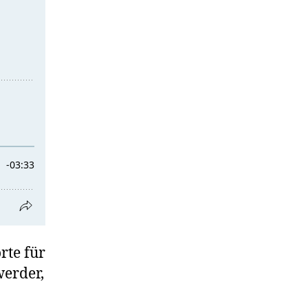
rte für
erder,