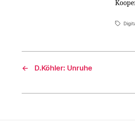
Koope
Digi
Schlagwö
←
D.Köhler: Unruhe