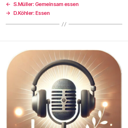
←
S.Müller: Gemeinsam essen
→
D.Köhler: Essen