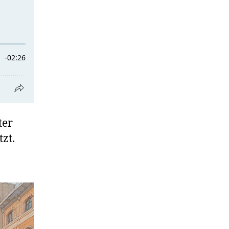
ter
zt.