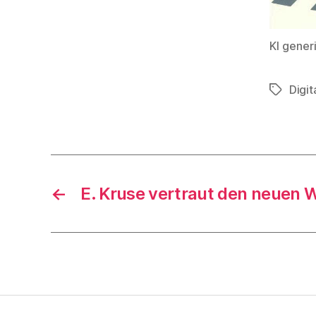
KI gener
Digi
Schlagwö
←
E. Kruse vertraut den neuen