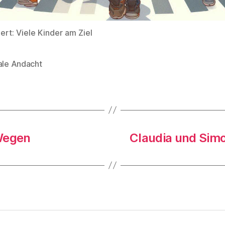
iert: Viele Kinder am Ziel
tale Andacht
rter
 Wegen
Claudia und Simo