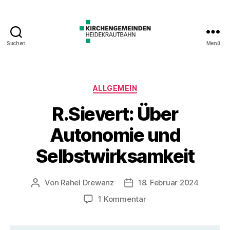
Suchen
Menü
Kategorien
ALLGEMEIN
R.Sievert: Über
Autonomie und
Selbstwirksamkeit
Von
Rahel Drewanz
18. Februar 2024
Beitragsautor
Veröffentlichungsdatum
zu
1 Kommentar
R.Sievert:
Über