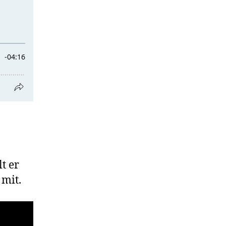
lt er
 mit.