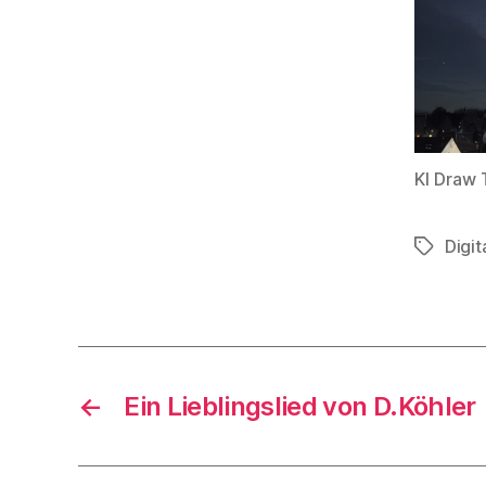
KI Draw 
Digi
Schlagwö
←
Ein Lieblingslied von D.Köhler