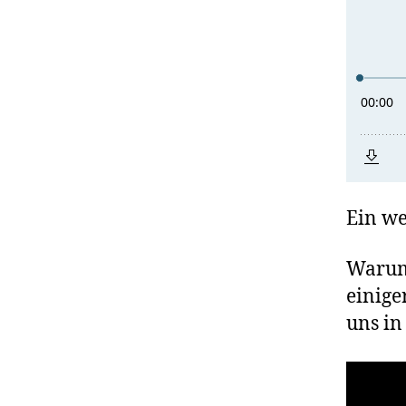
Ein we
Warum 
einiger
uns in