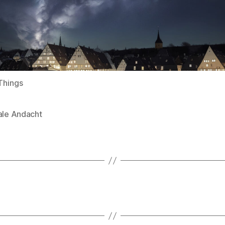
Things
tale Andacht
rter