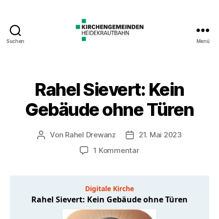
Suchen
Menü
Rahel Sievert: Kein
Gebäude ohne Türen
Von
Rahel Drewanz
21. Mai 2023
Beitragsautor
Veröffentlichungsdatum
zu
1 Kommentar
Rahel
Sievert:
Kein
Gebäude
ohne
Türen