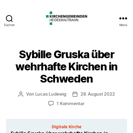
Suchen
Menü
Sybille Gruska über
wehrhafte Kirchen in
Schweden
Von
Lucas Ludewig
28. August 2022
Beitragsautor
Veröffentlichungsdatum
zu
1 Kommentar
Sybille
Gruska
über
wehrhafte