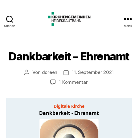
Suchen
Menü
Dankbarkeit – Ehrenamt
Von
doreen
11. September 2021
Beitragsautor
Veröffentlichungsdatum
zu
1 Kommentar
Dankbarkeit
–
Ehrenamt